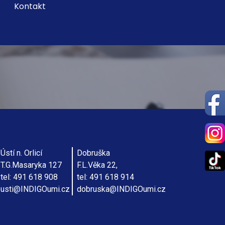
Kontakt
Ústí n. Orlicí
Dobruška
T.G.Masaryka 127
F.L.Věka 22,
tel: 491 618 908
tel: 491 618 914
usti@INDIGOumi.cz
dobruska@INDIGOumi.cz