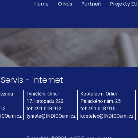
Home
O Nás
Partneři
Projekty EU
 Servis - Internet
něžnou
Týniště n. Orlicí
Kostelec n. Orlicí
17. listopadu 222
Palackého nám. 25
913
tel: 491 618 912
tel: 491 618 916
IGOumi.cz
tyniste@INDIGOumi.cz
kostelec@INDIGOumi.cz