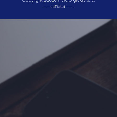
Copyright@2026 IndiGO group s.r.o.
——osTicket——-