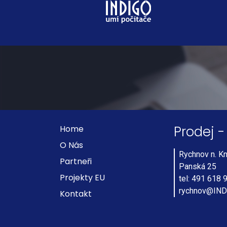
Prodej -
Home
O Nás
Rychnov n. K
Partneři
Panská 25
Projekty EU
tel: 491 618 
rychnov@IND
Kontakt