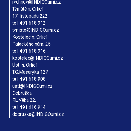
rychnov@INDIGOumi.cz
Týniště n. Orlicí
17. listopadu 222
tel: 491 618 912
tyniste@INDIGOumi.cz
Kostelec n. Orlicí
Palackého nám. 25
tel: 491 618 916
kostelec@INDIGOumi.cz
Ústí n. Orlicí
T.G.Masaryka 127
tel: 491 618 908
usti@INDIGOumi.cz
Dobruška
F.L.Věka 22,
tel: 491 618 914
dobruska@INDIGOumi.cz