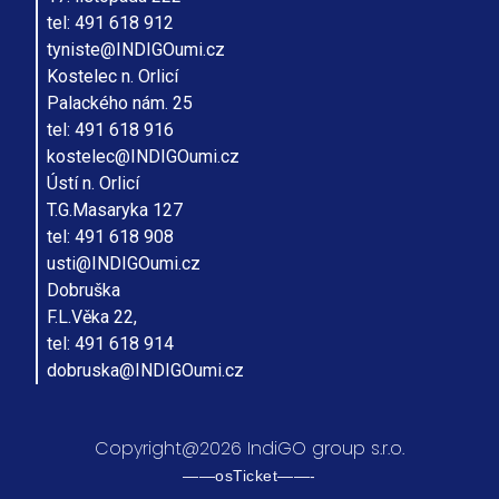
tel: 491 618 912
tyniste@INDIGOumi.cz
Kostelec n. Orlicí
Palackého nám. 25
tel: 491 618 916
kostelec@INDIGOumi.cz
Ústí n. Orlicí
T.G.Masaryka 127
tel: 491 618 908
usti@INDIGOumi.cz
Dobruška
F.L.Věka 22,
tel: 491 618 914
dobruska@INDIGOumi.cz
Copyright@2026 IndiGO group s.r.o.
——osTicket——-