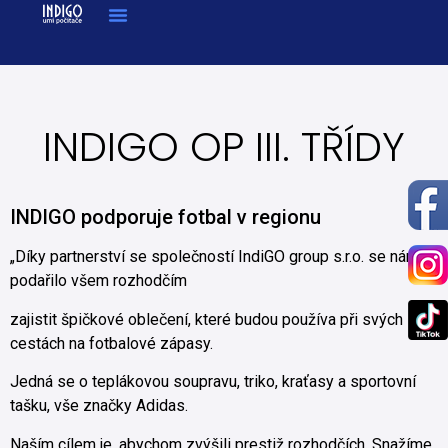
INDIGO OP III. TŘÍDY
INDIGO podporuje fotbal v regionu
„Díky partnerství se společností IndiGO group s.r.o. se nám
podařilo všem rozhodčím
zajistit špičkové oblečení, které budou používa při svých
cestách na fotbalové zápasy.
Jedná se o teplákovou soupravu, triko, kraťasy a sportovní
tašku, vše značky Adidas.
Naším cílem je, abychom zvýšili prestiž rozhodčích. Snažíme