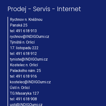
Prodej - Servis - Internet
Rychnov n. Kněžnou
Panská 25
tel: 491 618 913
rychnov@INDIGOumi.cz
Týniště n. Orlicí
17. listopadu 222
tel: 491 618 912
tyniste@INDIGOumi.cz
Kostelec n. Orlicí
Palackého nám. 25
tel: 491 618 916
kostelec@INDIGOumi.cz
Ústí n. Orlicí
T.G.Masaryka 127
tel: 491 618 908
usti@INDIGOumi.cz