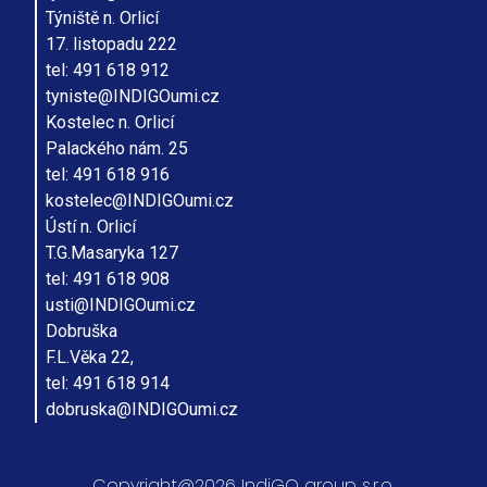
Týniště n. Orlicí
17. listopadu 222
tel: 491 618 912
tyniste@INDIGOumi.cz
Kostelec n. Orlicí
Palackého nám. 25
tel: 491 618 916
kostelec@INDIGOumi.cz
Ústí n. Orlicí
T.G.Masaryka 127
tel: 491 618 908
usti@INDIGOumi.cz
Dobruška
F.L.Věka 22,
tel: 491 618 914
dobruska@INDIGOumi.cz
Copyright@2026 IndiGO group s.r.o.