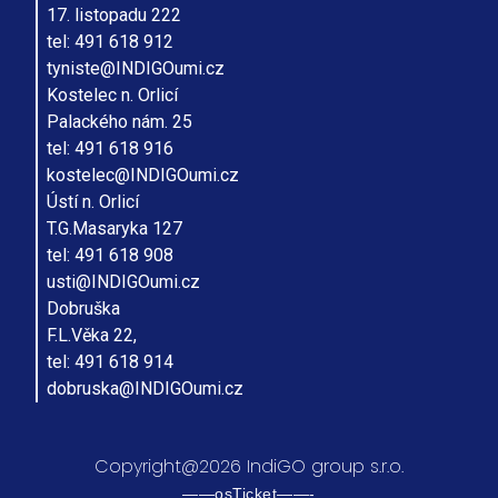
17. listopadu 222
tel: 491 618 912
tyniste@INDIGOumi.cz
Kostelec n. Orlicí
Palackého nám. 25
tel: 491 618 916
kostelec@INDIGOumi.cz
Ústí n. Orlicí
T.G.Masaryka 127
tel: 491 618 908
usti@INDIGOumi.cz
Dobruška
F.L.Věka 22,
tel: 491 618 914
dobruska@INDIGOumi.cz
Copyright@2026 IndiGO group s.r.o.
——osTicket——-