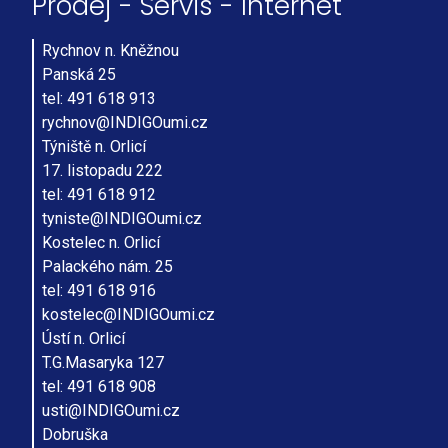
Prodej - Servis - Internet
Rychnov n. Kněžnou
Panská 25
tel: 491 618 913
rychnov@INDIGOumi.cz
Týniště n. Orlicí
17. listopadu 222
tel: 491 618 912
tyniste@INDIGOumi.cz
Kostelec n. Orlicí
Palackého nám. 25
tel: 491 618 916
kostelec@INDIGOumi.cz
Ústí n. Orlicí
T.G.Masaryka 127
tel: 491 618 908
usti@INDIGOumi.cz
Dobruška