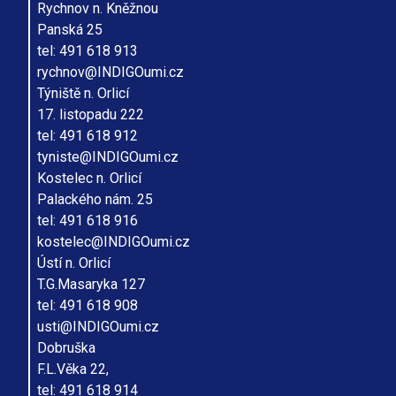
Rychnov n. Kněžnou
Panská 25
tel: 491 618 913
rychnov@INDIGOumi.cz
Týniště n. Orlicí
17. listopadu 222
tel: 491 618 912
tyniste@INDIGOumi.cz
Kostelec n. Orlicí
Palackého nám. 25
tel: 491 618 916
kostelec@INDIGOumi.cz
Ústí n. Orlicí
T.G.Masaryka 127
tel: 491 618 908
usti@INDIGOumi.cz
Dobruška
F.L.Věka 22,
tel: 491 618 914